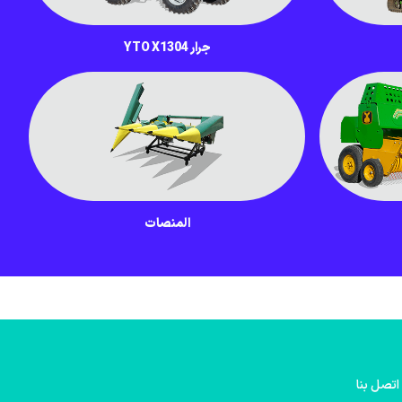
جرار YTO X1304
المنصات
اتصل بنا