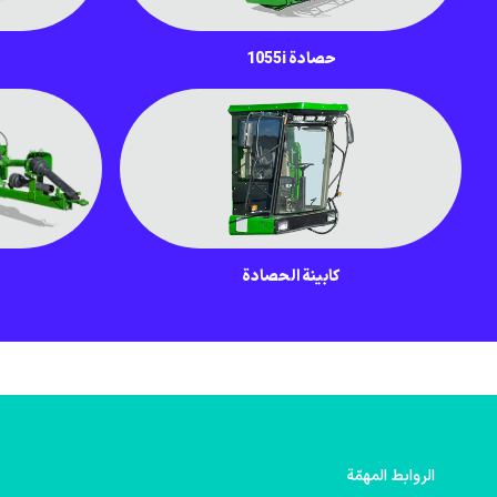
حصادة 1055i
كابينة الحصادة
الروابط المهمّة