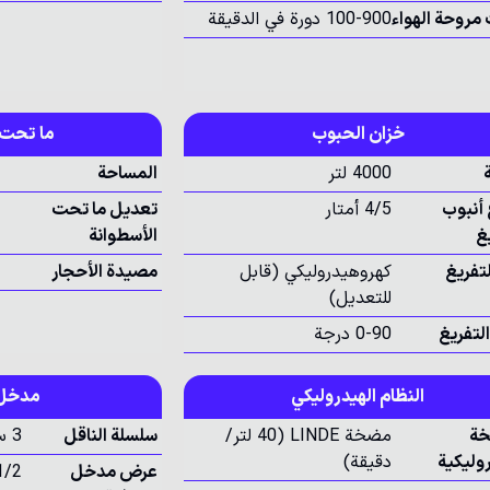
 مروحة الهواء
100-900 دورة في الدقيقة
خزان الحبوب
ما تحت 
4000 لتر
المساحة
 أنبوب
4/5 أمتار
تعديل ما تحت
غ
الأسطوانة
لتفريغ
كهروهيدروليكي (قابل
مصيدة الأحجار
للتعديل)
التفريغ
0-90 درجة
النظام الهيدروليكي
مدخل 
خة
مضخة LINDE (40 لتر/
سلسلة الناقل
3 سلاسل
روليكية
دقيقة)
عرض مدخل
1/2 أمتا