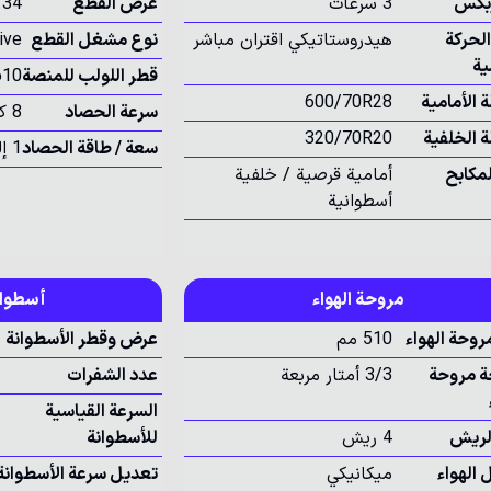
ربكس
3 سرعات
عرض القطع
5.34 
الحركة
هيدروستاتيكي اقتران مباشر
نوع مشغل القطع
ive
ية
قطر اللولب للمنصة
610 م
 الأمامية
600/70R28
سرعة الحصاد
8 كجم/ثانية
ة الخلفية
320/70R20
سعة / طاقة الحصاد
1 إلى 1.66 هكتار في الساعة
لمكابح
أمامية قرصية / خلفية
أسطوانية
مروحة الهواء
أسطوان
روحة الهواء
510 مم
عرض وقطر الأسطوانة
 مروحة
3/3 أمتار مربعة
عدد الشفرات
السرعة القياسية
لريش
4 ريش
للأسطوانة
 الهواء
ميكانيكي
تعديل سرعة الأسطوانة