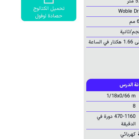
متر
تحميل الكتالوج
Woble Dr
حصادة لوفول
م
ة الدرس
1/18x0/66 m
8
470-1160 دورة في
الدقيقة
كهربائي