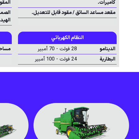
كاميرات.
المقو
مقعد مساعد السائق / مقود قابل للتعديل.
الصما
الهيد
النظام الكهربائي
الدينامو
28 فولت - 70 أمبير
مساحة
البطارية
24 فولت - 100 أمبير