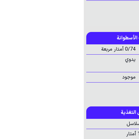
الأسطوانة
0/74 أمتار مربعة
يدوي
موجود
التغذية
ر