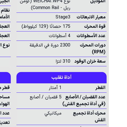
الموديل
نوع WEICHAI.WP4 (كومن
الجي
ريل - Common Rail)
نظام 
معيار الانبعاثات
Stage3
الأمام
قوة المحرك
175 حصانًا (129 كيلوواط)
العجلة
عدد الأسطوانات
4 أسطوانات
العجل
دورات المحرك
2300 دورة في الدقيقة
نوع ا
(RPM)
سعة خزان الوقود
310 لترًا
أداة تقليب
القطر
1 أمتار
قطر م
عدد القضبان / الأصابع
5 قضبان / أصابع
مساحة
(في أداة تجميع القش)
الهواء
محرك أداة تجميع
ميكانيكي
عدد ا
القش
تعديل