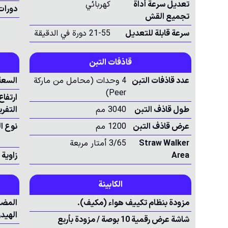
تعديل سرعة أداة
كهربائي
دورات
تجميع القش
سرعة قابلة للتعديل
21-55 دورة في الدقيقة
قاذفات التبن
عدد قاذفات التبن
4 وحدات (محامل من ماركة
السعة
Peer)
ارتفاع
طول قاذف التبن
3040 مم
التفري
عرض قاذف التبن
1200 مم
نوع ا
Straw Walker
3/65 أمتار مربعة
Area
زاوية 
الكابينة
مزودة بنظام تكييف هواء (مكيف).
المض
الهيد
شاشة عرض رقمية 10 بوصة / مزودة بأربع