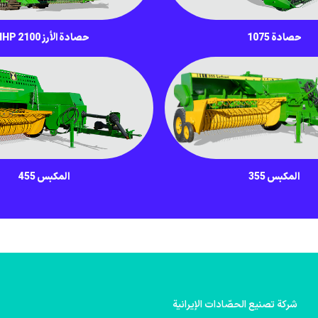
حصادة 1075
حصادة الأرز IHP 2100
المكبس 355
المكبس 455
شركة تصنيع الحصّادات الإيرانية