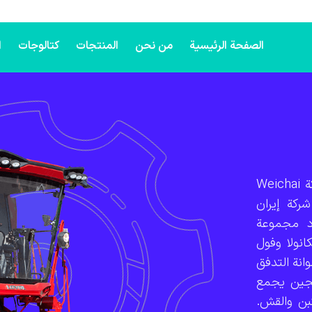
الصفحة الرئيسية
من نحن
المنتجات
كتالوجات
ا
تُعد حصادة GV100 واحدة من المنتجات المتطورة لشركة Weichai
شركة إيران
مت حصادة GV100 لحصاد مجموعة
نولا وفول
انة التدفق
هجين يجمع
تبن والقش.