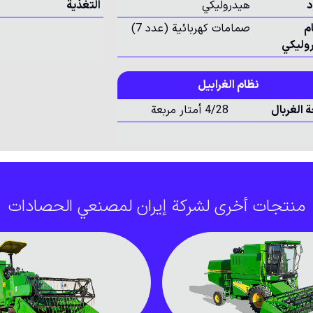
د
هيدروليكي
التغذية
م
صمامات كهربائية (عدد 7)
روليكي
نظام الغرابيل
 الغربال
4/28 أمتار مربعة
منتجات أخرى لشركة إيران لمصنعي الحصادات