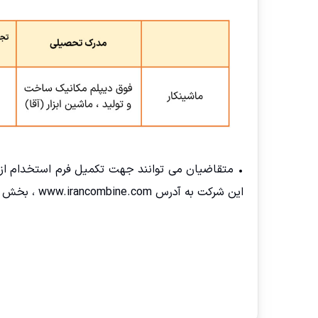
این شرکت به آدرس www.irancombine.com ، بخش فرصت‌های شغلی مراجعه نمایند .