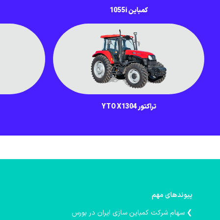
کمباین 1055i
تراکتور YTO X1304
پیوندهای مهم
❯ سهام شرکت کمباین سازی ایران در بورس