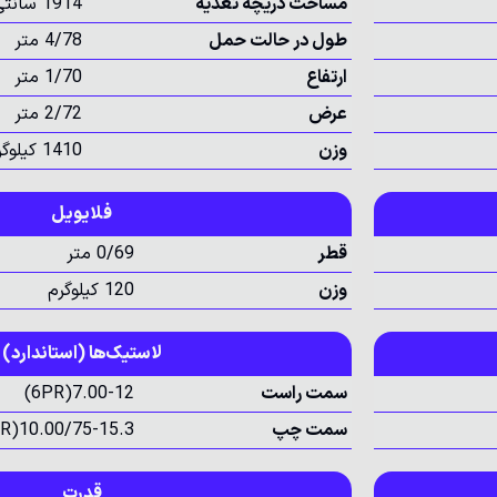
مساحت دریچه تغذیه
1914 سانتی متر مربع
طول در حالت حمل
4/78 متر
ارتفاع
1/70 متر
عرض
2/72 متر
وزن
1410 کیلوگرم
فلایویل
قطر
0/69 متر
وزن
120 کیلوگرم
لاستیک‌ها (استاندارد)
سمت راست
7.00-12(6PR)
سمت چپ
10.00/75-15.3(12PR)
قدرت