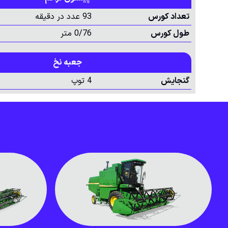
تعداد کورس
93 عدد در دقیقه
طول کورس
0/76 متر
جعبه نخ
گنجایش
4 توپ