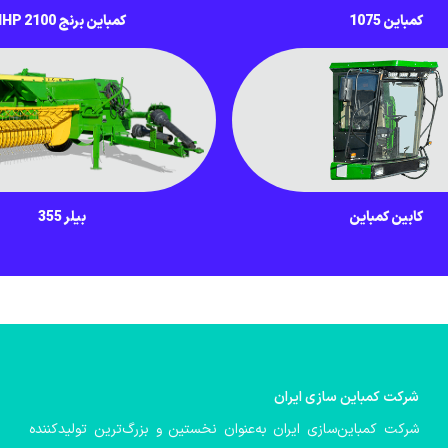
کمباین 1075
کمباین برنج IHP 2100
کابین کمباین
بیلر 355
شركت كمباین سازی ایران
شرکت کمباین‌سازی ایران به‌عنوان نخستین و بزرگ‌ترین تولیدکننده