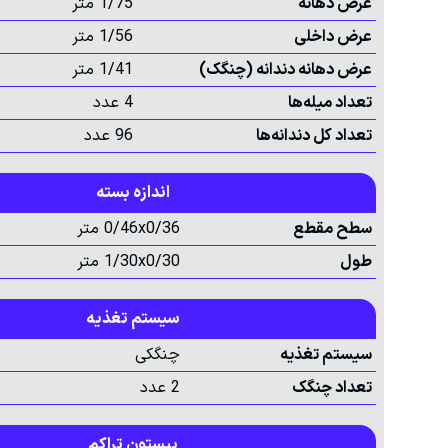
عرض دهانه
1/75 متر
عرض داخلی
1/56 متر
عرض دهانه دندانه (چنگک)
1/41 متر
تعداد میله‌ها
4 عدد
تعداد کل دندانه‌ها
96 عدد
اندازه بسته
سطح مقطع
0/46x0/36 متر
طول
1/30x0/30 متر
سیستم تغذیه
سیستم تغذیه
چنگکی
تعداد چنگک
2 عدد
پیستون تراکم