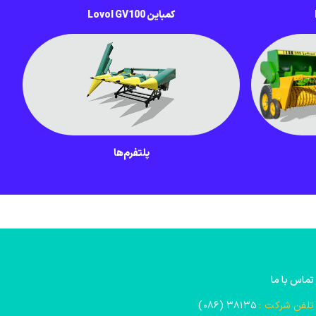
کمباین Lovol GV100
پلتفرم‌ها
تماس با ما
تلفن شرکت :
۳۸۱۳۵ (۰۸۶)