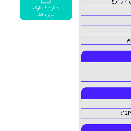
دانلود کاتالوگ
بیلر 455