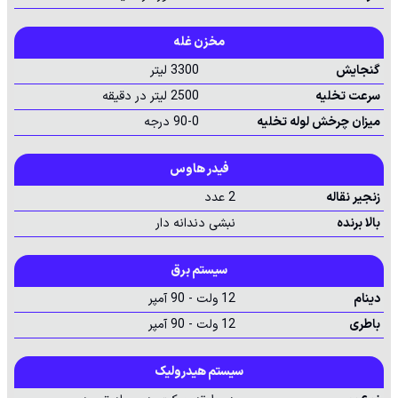
مخزن غله
گنجایش
3300 لیتر
سرعت تخلیه
2500 لیتر در دقیقه
میزان چرخش لوله تخلیه
90-0 درجه
فیدر هاوس
زنجیر نقاله
2 عدد
بالا برنده
نبشی دندانه دار
سیستم برق
دینام
12 ولت - 90 آمپر
باطری
12 ولت - 90 آمپر
سیستم هیدرولیک