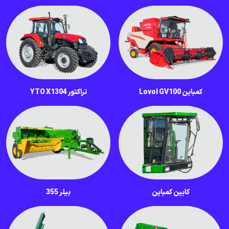
کمباین Lovol GV100
تراکتور YTO X1304
کابین کمباین
بیلر 355