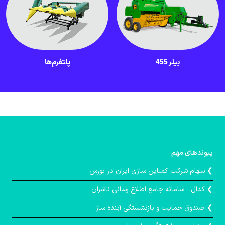
بیلر 455
پلتفرم‌ها
پیوندهای مهم
❯ سهام شرکت کمباین سازی ایران در بورس
❯ کدال - سامانه جامع اطلاع رسانی ناشران
❯ صندوق حمايت و بازنشستگی آينده ساز