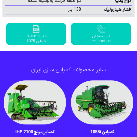
نوع پمپ
دو طبقه حرکت به وسیله تسمه
فشار هیدرولیک
138 بار
ثبت سفارش
دانلود کاتالوگ
registration
کمباین 1075
سایر محصولات کمباین سازی ایران
کمباین 1055i
کمباین برنج IHP 2100