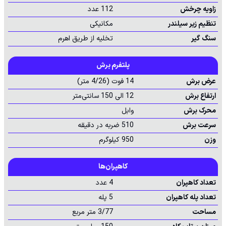
زاویه چرخش
112 عدد
تنظیم زیر سیلندر
مکانیکی
سنگ گیر
تخلیه از طریق اهرم
پلتفرم برش
عرض برش
14 فوت (4/26 متر)
ارتفاع برش
12 الی 150 سانتی‌متر
محرک برش
وابل
سرعت برش
510 ضربه در دقیقه
وزن
950 کیلوگرم
کاهپران‌ها
تعداد کاهپران
4 عدد
تعداد پله کاهپران
5 پله
مساحت
3/77 متر مربع