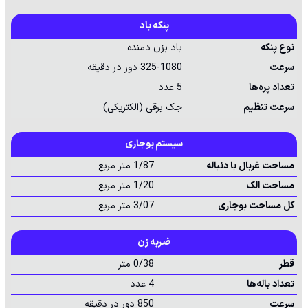
پنکه باد
نوع پنکه
باد بزن دمنده
سرعت
325-1080 دور در دقیقه
تعداد پره‌ها
5 عدد
سرعت تنظیم
جک برقی (الکتریکی)
سیستم بوجاری
مساحت غربال با دنباله
1/87 متر مربع
مساحت الک
1/20 متر مربع
کل مساحت بوجاری
3/07 متر مربع
ضربه زن
قطر
0/38 متر
تعداد باله‌ها
4 عدد
سرعت
850 دور در دقیقه