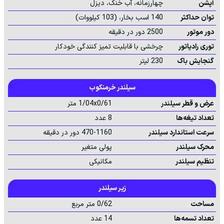
آپشن
چهارزمانه، آب خنک، دیزل
توان حداکثر
140 اسب بخار، (103 کیلووات)
دور موتور
2500 دور در دقیقه
توری رادیاتور
چرخشی با قابلیت تمیز کنندگی خودکار
گنجایش باک
230 لیتر
سیلندر خرمنکوب
عرض و قطر سیلندر
1/04x0/61 متر
تعداد تیغه‌ها
8 عدد
سرعت استاندارد سیلندر
470-1160 دور در دقیقه
محرک سیلندر
پولی متغیر
تنظیم سیلندر
مکانیکی
زیر سیلندر
مساحت
0/62 متر مربع
تعداد تسمه‌ها
14 عدد