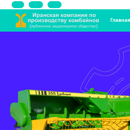
فا
En
Ar
Главная