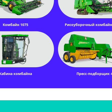
Комбайн 1075
Рисоуборочный комбайн 
Кабина комбайна
Пресс-подборщик 