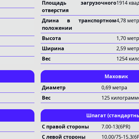
транспо
Площадь загрузочного
1914 ква
уменьша
отверстия
качеств
Длина в транспортном
4,78 мет
положении
месяцев.
Высота
1,70 мет
Ширина
2,59 мет
Вес
1254 кил
Маховик
Диаметр
0,69 метра
Вес
125 килограмм
Шпагат (стандартн
С правой стороны
7.00-13(6PR)
С левой стороны
10.00/75-15.3(6