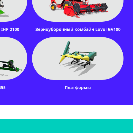
IHP 2100
Зерноуборочный комбайн Lovol GV100
455
Платформы