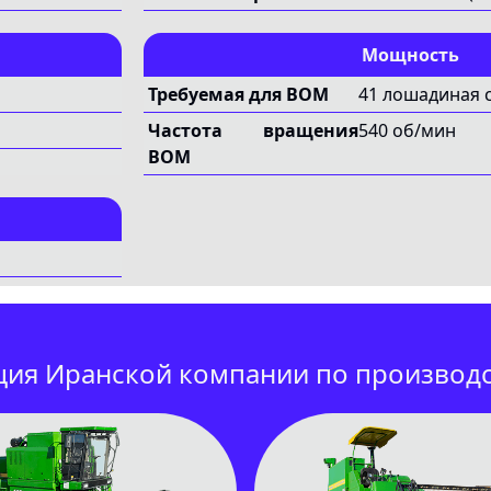
Мощность
Требуемая для ВОМ
41 лошадиная с
Частота вращения
540 об/мин
ВОМ
ция Иранской компании по производ