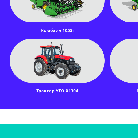
Комбайн 1055i
Трактор YTO X1304